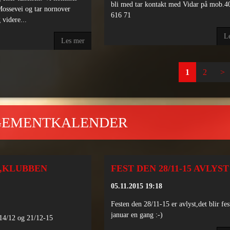
bli med tar kontakt med Vidar på mob.4
Mossevei og tar nornover
616 71
 videre...
L
Les mer
1
2
>
GEMENTKALENDER
E,KLUBBEN
FEST DEN 28/11-15 AVLYST
05.11.2015 19:18
Festen den 28/11-15 er avlyst,det blir fest
januar en gang :-)
 14/12 og 21/12-15