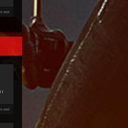
es mer
 i
es mer