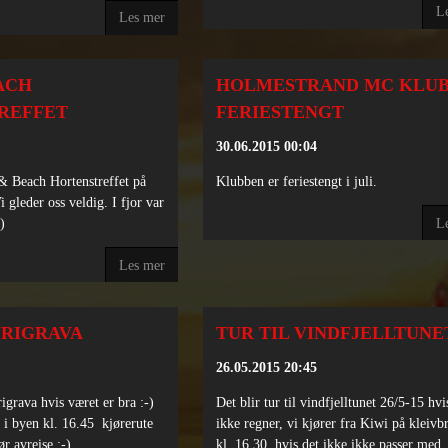
L
Les mer
ACH
HOLMESTRAND MC KLU
REFFET
FERIESTENGT
30.06.2015 00:04
 & Beach Hortenstreffet på
Klubben er feriestengt i juli.
 gleder oss veldig. I fjor var
L
-)
Les mer
YRIGRAVA
TUR TIL VINDFJELLTUNE
26.05.2015 20:45
rigrava hvis været er bra :-)
Det blir tur til vindfjelltunet 26/5-15 hvi
l i byen kl. 16.45 kjørerute
ikke regner, vi kjører fra Kiwi på kleivbr
ør avreise :-)
kl. 16.30, hvis det ikke ikke passer med