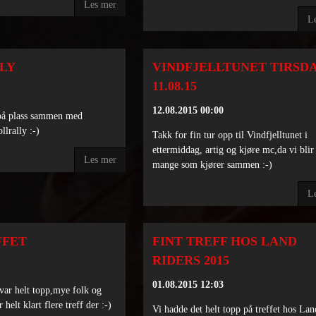
Les mer
L
LY
VINDFJELLTUNET TIRSD
11.08.15
12.08.2015 00:00
på plass sammen med
llrally :-)
Takk for fin tur opp til Vindfjelltunet i
ettermiddag, artig og kjøre mc,da vi blir
Les mer
mange som kjører sammen :-)
L
FFET
FINT TREFF HOS LAND
RIDERS 2015
01.08.2015 12:03
 var helt topp,mye folk og
helt klart flere treff der :-)
Vi hadde det helt topp på treffet hos Lan