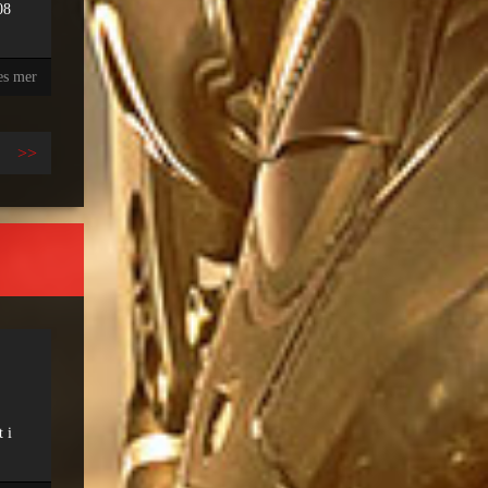
08
es mer
>>
 i