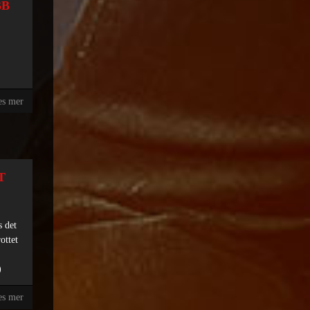
BB
es mer
T
s det
ottet
)
es mer