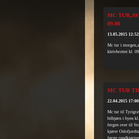
MC TUR,AV
09.00
13.05.2015 12:52
Mc tur i morgen,a
kleivbrottet kl. 09
MC TUR TI
22.04.2015 17:00
Mc tur til Tyrigra
bilbjørn i byen kl
fergen over til St
kjører Oslofjordtu
første rundkjørin