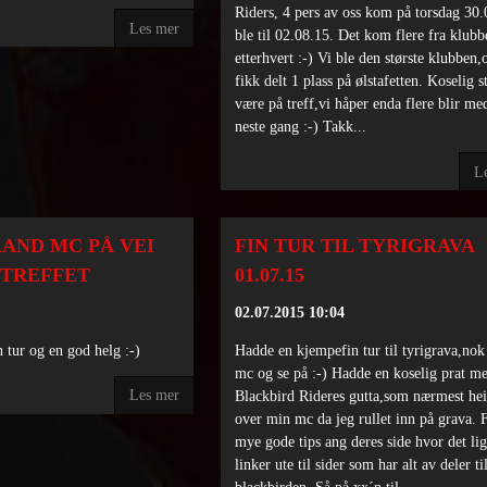
Riders, 4 pers av oss kom på torsdag 30.
Les mer
ble til 02.08.15. Det kom flere fra klubb
etterhvert :-) Vi ble den største klubben,
fikk delt 1 plass på ølstafetten. Koselig s
være på treff,vi håper enda flere blir me
neste gang :-) Takk...
L
AND MC PÅ VEI
FIN TUR TIL TYRIGRAVA
 TREFFET
01.07.15
02.07.2015 10:04
 tur og en god helg :-)
Hadde en kjempefin tur til tyrigrava,nok
mc og se på :-) Hadde en koselig prat m
Les mer
Blackbird Rideres gutta,som nærmest hei
over min mc da jeg rullet inn på grava. 
mye gode tips ang deres side hvor det li
linker ute til sider som har alt av deler ti