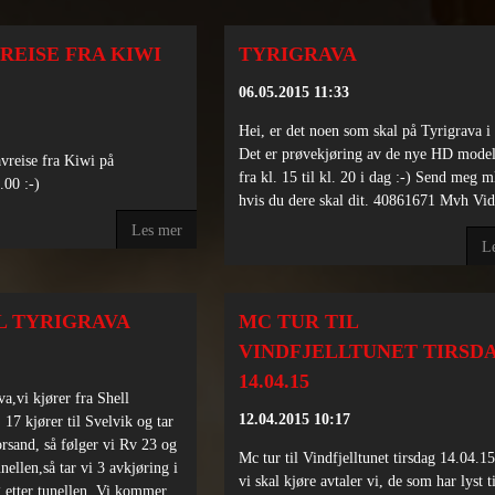
REISE FRA KIWI
TYRIGRAVA
06.05.2015 11:33
Hei, er det noen som skal på Tyrigrava i
Det er prøvekjøring av de nye HD model
vreise fra Kiwi på
fra kl. 15 til kl. 20 i dag :-) Send meg m
.00 :-)
hvis du dere skal dit. 40861671 Mvh Vid
Les mer
L
L TYRIGRAVA
MC TUR TIL
VINDFJELLTUNET TIRSD
14.04.15
va,vi kjører fra Shell
12.04.2015 10:17
. 17 kjører til Svelvik og tar
orsand, så følger vi Rv 23 og
Mc tur til Vindfjelltunet tirsdag 14.04.1
nellen,så tar vi 3 avkjøring i
vi skal kjøre avtaler vi, de som har lyst t
g etter tunellen. Vi kommer