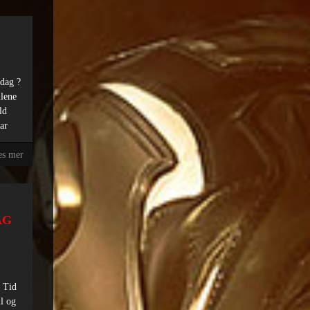
 dag ?
lene
ld
ar
es mer
AG
5 Tid
il og