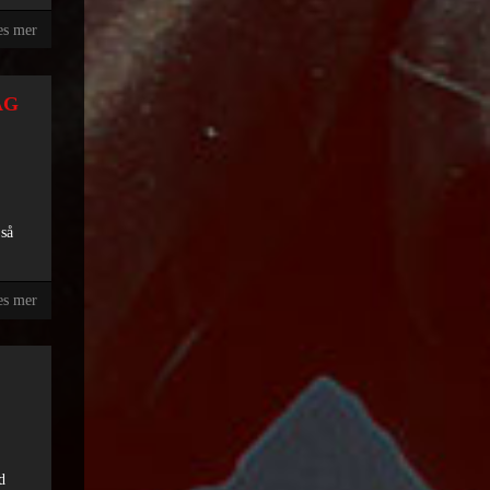
es mer
AG
 så
es mer
d