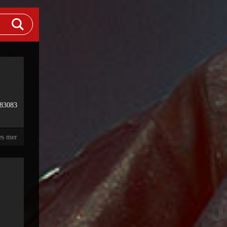
383083
es mer