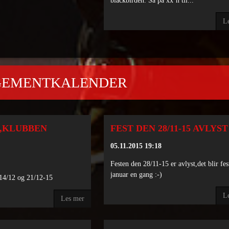
blackbirden. Så på xx´n til...
L
GEMENTKALENDER
E,KLUBBEN
FEST DEN 28/11-15 AVLYST
05.11.2015 19:18
Festen den 28/11-15 er avlyst,det blir fest
januar en gang :-)
 14/12 og 21/12-15
L
Les mer