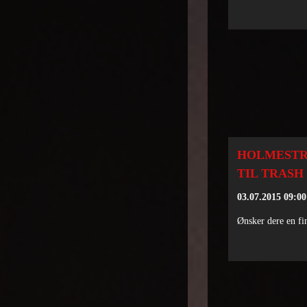
HOLMESTR
TIL TRASH
03.07.2015 09:00
Ønsker dere en fin