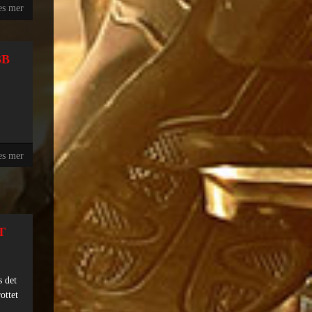
es mer
BB
es mer
T
s det
ottet