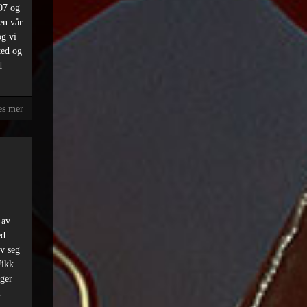
07 og
en vår
og vi
ted og
d
es mer
 av
ed
v seg
Fikk
gger
l