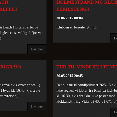
ACH
HOLMESTRAND MC KLU
REFFET
FERIESTENGT
30.06.2015 00:04
 & Beach Hortenstreffet på
Klubben er feriestengt i juli.
 gleder oss veldig. I fjor var
L
-)
Les mer
YRIGRAVA
TUR TIL VINDFJELLTUNE
26.05.2015 20:45
rigrava hvis været er bra :-)
Det blir tur til vindfjelltunet 26/5-15 hvi
l i byen kl. 16.45 kjørerute
ikke regner, vi kjører fra Kiwi på kleivbr
ør avreise :-)
kl. 16.30, hvis det ikke ikke passer med
klokkeslett, ring Vidar på 408 61 671 :-
Les mer
L