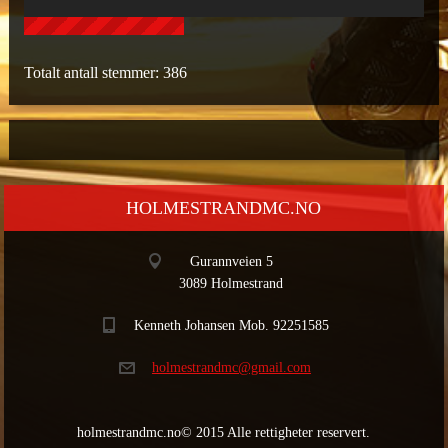
Totalt antall stemmer:
386
HOLMESTRANDMC.NO
Gurannveien 5
3089 Holmestrand
Kenneth Johansen Mob. 92251585
holmestr
andmc@gm
ail.com
holmestrandmc.no© 2015 Alle rettigheter reservert.