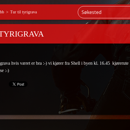
ubb
>
Tur til tyrigrava
 TYRIGRAVA
rigrava hvis været er bra :-) vi kjører fra Shell i byen kl. 16.45 kjørerute 
se :-)