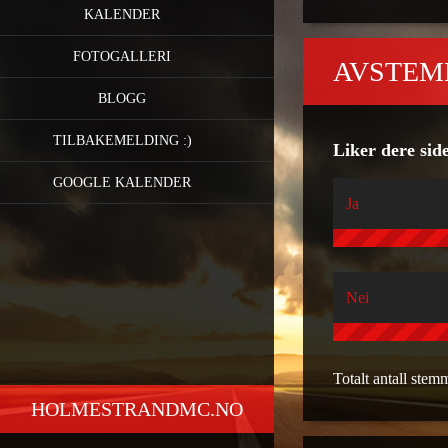
KALENDER
FOTOGALLERI
AVSTEM
BLOGG
TILBAKEMELDING :)
Liker dere sid
GOOGLE KALENDER
Ja
Nei
Totalt antall stem
HOLMESTRANDMC.NO