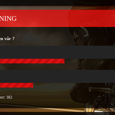
NING
en vår ?
mer:
382