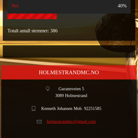
Nei
40%
Totalt antall stemmer:
386
HOLMESTRANDMC.NO
Gurannveien 5
3089 Holmestrand
Kenneth Johansen Mob. 92251585
holmestr
andmc@gm
ail.com