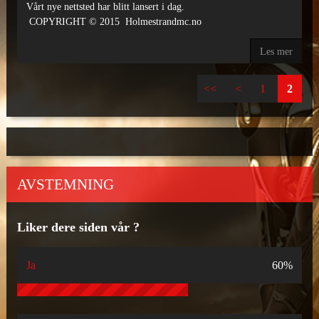
Vårt nye nettsted har blitt lansert i dag.
COPYRIGHT © 2015 Holmestrandmc.no
Les mer
<<
<
1
2
AVSTEMNING
Liker dere siden vår ?
Ja
60%