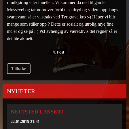
rundkjøring etter tunellen. Vi kommer da ned til gamle
Mossevei og tar nornover forbi tusenfryd og videre opp langs
svartevann,så er vi straks ved Tyrigrava kro :-) Håper vi blir
mange som stiller opp ? Dette er sosialt og utrolig mye fine
mc,er og se på :-) Ps! avhengig av været,hvis det regner så er
det lite aktuelt.
Tilbake
NYHETER
NETTSTED LANSERT
22.01.2015 21:41